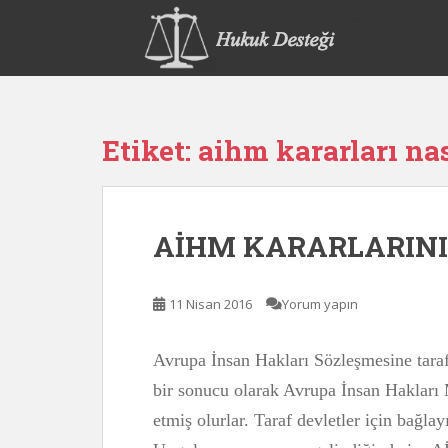
S
k
i
p
t
o
Etiket:
aihm kararları na
m
a
i
n
AİHM KARARLARIN
c
o
n
11 Nisan 2016
Yorum yapın
t
e
n
Avrupa İnsan Hakları Sözleşmesine tara
t
bir sonucu olarak Avrupa İnsan Haklar
etmiş olurlar. Taraf devletler için bağlay