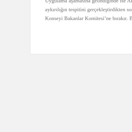
Uygulama aşamasına gelindiğinde ise A
aykırılığın tespitini gerçekleştirdikten s
Konseyi Bakanlar Komitesi’ne bırakır. 