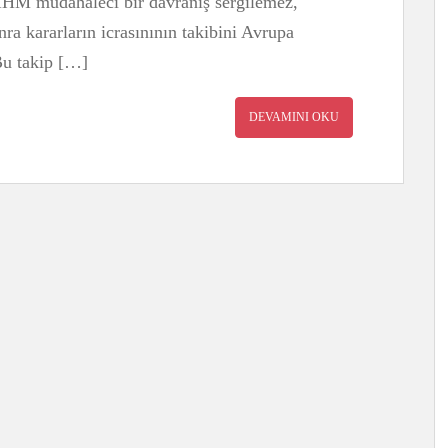
İHM müdahaleci bir davranış sergilemez,
onra kararların icrasınının takibini Avrupa
Bu takip […]
DEVAMINI OKU